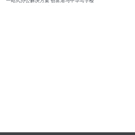
一站式办公解决方案 创富港与中华写字楼
网广州站联手助力企业腾飞