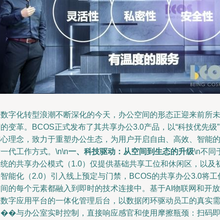
在数字化转型浪潮不断深化的今天，办公空间的形态正迎来前所
的变革。BCOS正式发布了其共享办公3.0产品，以“科技优先级
核心理念，致力于重塑办公生态，为用户开启自由、高效、智能
一代工作方式。\n\n
一、科技驱动：从空间到生态的升级
\n不同
传统的共享办公模式（1.0）仅提供基础共享工位和休闲区，以及
智能化（2.0）引入线上预定与门禁，BCOS的共享办公3.0将工
空间的每个元素都融入到即时的技术连接中。基于AI物联网和开放
式数字应用平台的一体化管理后台，以数据闭环驱动员工的真实
���与办公室实时控制，直接响应感官和使用摩擦瓶颈：扫码